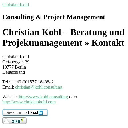
Skip
Christian Kohl
to
content
Consulting & Project Management
Christian Kohl – Beratung und
Projektmanagement »
Kontakt
Christian Kohl
Geisbergstr. 29
10777 Berlin
Deutschland
Tel.: ++49 (0)1577 1848842
Email:
christian@kohl.consulting
Website:
http://www.kohl.consulting
oder
http://www.christiankohl.com